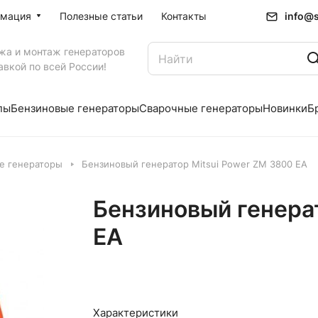
info@s
мация
Полезные статьи
Контакты
жа и монтаж генераторов
авкой по всей России!
пы
Бензиновые генераторы
Сварочные генераторы
Новинки
Б
е генераторы
Бензиновый генератор Mitsui Power ZM 3800 EA
Бензиновый генера
EA
Характеристики