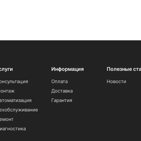
слуги
Информация
Полезные ст
онсультация
Оплата
Новости
онтаж
Доставка
втоматизация
Гарантия
ехобслуживание
емонт
иагностика