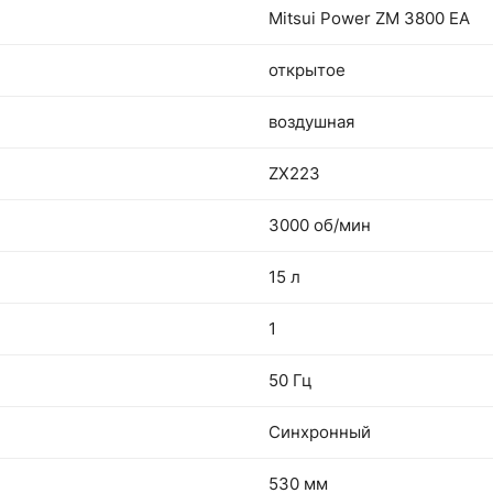
Mitsui Power ZM 3800 EA
открытое
воздушная
ZX223
3000 об/мин
15 л
1
50 Гц
Синхронный
530 мм