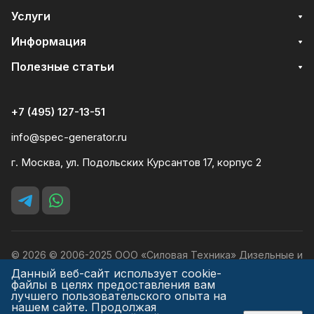
Услуги
Информация
Полезные статьи
+7 (495) 127-13-51
info@spec-generator.ru
г. Москва, ул. Подольских Курсантов 17, корпус 2
© 2026 © 2006-2025 ООО «Силовая Техника» Дизельные и
бензиновые генераторы, мотопомпы.
Данный веб-сайт использует cookie-
файлы в целях предоставления вам
лучшего пользовательского опыта на
нашем сайте. Продолжая